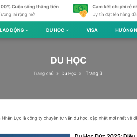
100% Cuộc sống thăng tiến
Cam kết chi phí rẻ n
Tương lai rộng mở
Uy tín đặt lên hàng đ
 LAO ĐỘNG
DU HỌC
VISA
HƯỚNG N
DU HỌC
»
»
Trang 3
Trang chủ
Du Học
Nhân Lực là công ty chuyên tư vấn du học, cập nhật mới nhất về điều
Du Học Đức 2025: Điều K