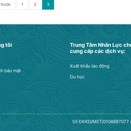
 trước
1
2
3
g tôi
Trung Tâm Nhân Lực c
cung cấp các dịch vụ:
u
Xuất khẩu lao động
ch bảo mật
Du học
Số ĐKKD/MST/0106697077 cấ
d