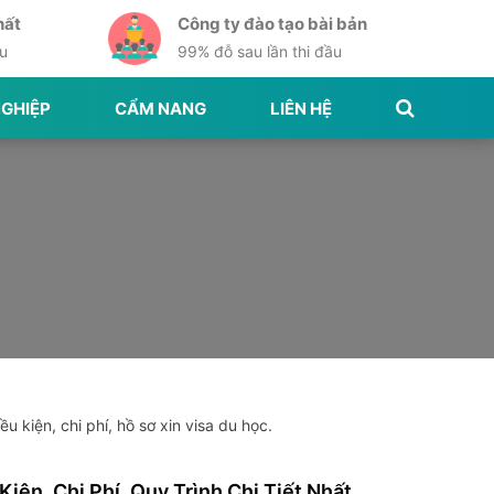
hất
Công ty đào tạo bài bản
ầu
99% đỗ sau lần thi đầu
GHIỆP
CẨM NANG
LIÊN HỆ
 kiện, chi phí, hồ sơ xin visa du học.
iện, Chi Phí, Quy Trình Chi Tiết Nhất