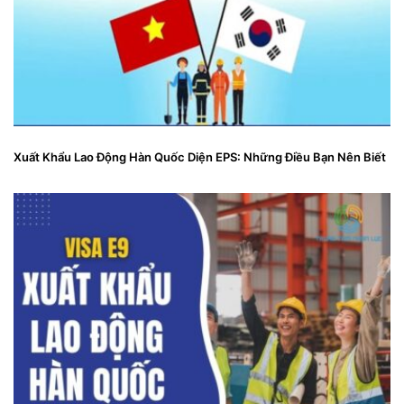
Xuất Khẩu Lao Động Hàn Quốc Diện EPS: Những Điều Bạn Nên Biết