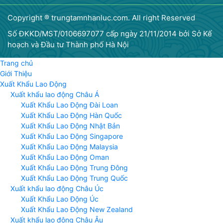
Copyright ® trungtamnhanluc.com. All right Reserved
Số ĐKKD/MST/0106697077 cấp ngày 21/11/2014 bởi Sở Kế
hoạch và Đầu tư Thành phố Hà Nội
Trang chủ
Giới Thiệu
Xuất Khẩu Lao Động
Xuất khẩu lao động Châu Á
Xuất Khẩu Lao Động Đài Loan
Xuất Khẩu Lao Động Hàn Quốc
Xuất Khẩu Lao Động Nhật Bản
Xuất Khẩu Lao Động Singapore
Xuất Khẩu Lao Động Malaysia
Xuất Khẩu Lao Động Oman
Xuất Khẩu Lao Động Trung Đông
Xuất Khẩu Lao Động Trung Quốc
Xuất khẩu lao động Châu Úc
Xuất Khẩu Lao Động Úc
Xuất Khẩu Lao Động New Zealand
Xuất khẩu lao động Châu Âu