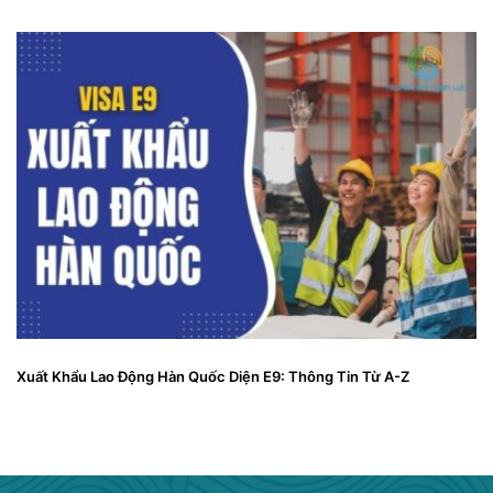
Xuất Khẩu Lao Động Hàn Quốc Diện E9: Thông Tin Từ A-Z