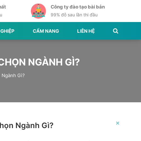
hất
Công ty đào tạo bài bản
ầu
99% đỗ sau lần thi đầu
GHIỆP
CẨM NANG
LIÊN HỆ
 CHỌN NGÀNH GÌ?
n Ngành Gì?
×
Chọn Ngành Gì?