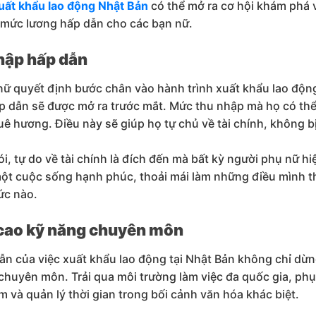
uất khẩu lao động Nhật Bản
có thể mở ra cơ hội khám phá về
 mức lương hấp dẫn cho các bạn nữ.
hập hấp dẫn
nữ quyết định bước chân vào hành trình xuất khẩu lao động t
p dẫn sẽ được mở ra trước mắt. Mức thu nhập mà họ có thể
quê hương. Điều này sẽ giúp họ tự chủ về tài chính, không b
ói, tự do về tài chính là đích đến mà bất kỳ người phụ nữ 
ột cuộc sống hạnh phúc, thoải mái làm những điều mình th
ức nào.
cao kỹ năng chuyên môn
ẫn của việc xuất khẩu lao động tại Nhật Bản không chỉ dừng
chuyên môn. Trải qua môi trường làm việc đa quốc gia, phụ 
m và quản lý thời gian trong bối cảnh văn hóa khác biệt.