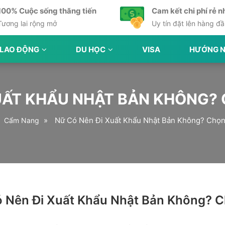
100% Cuộc sống thăng tiến
Cam kết chi phí rẻ n
Tương lai rộng mở
Uy tín đặt lên hàng đ
 LAO ĐỘNG
DU HỌC
VISA
HƯỚNG N
UẤT KHẨU NHẬT BẢN KHÔNG?
»
»
Nữ Có Nên Đi Xuất Khẩu Nhật Bản Không? Chọ
Cẩm Nang
 Nên Đi Xuất Khẩu Nhật Bản Không? 