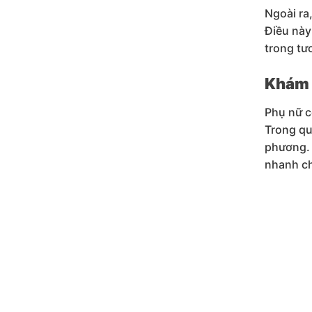
Ngoài ra,
Điều này
trong tươ
Khám 
Phụ nữ c
Trong quá
phương. 
nhanh ch