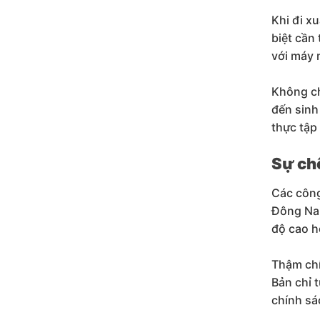
Khi đi x
biệt cần
với máy
Không ch
đến sinh
thực tập
Sự chê
Các công
Đông Nam
độ cao h
Thậm chí
Bản chỉ 
chính sá