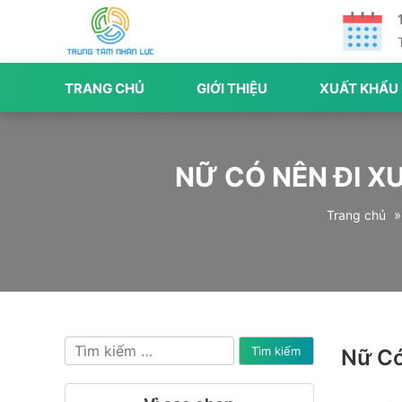
TRANG CHỦ
GIỚI THIỆU
XUẤT KHẨU
NỮ CÓ NÊN ĐI X
Trang chủ
Tìm
Nữ Có
kiếm
cho: