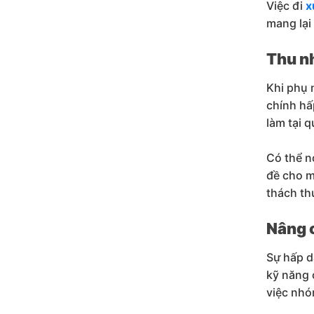
Việc đi
x
mang lại
Thu n
Khi phụ 
chính hấ
làm tại 
Có thể n
đề cho m
thách th
Nâng 
Sự hấp d
kỹ năng 
việc nhó