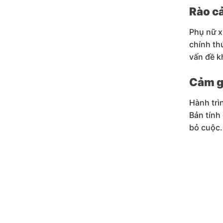
Rào cả
Phụ nữ x
chính th
vấn đề k
Cảm gi
Hành trìn
Bản tính
bỏ cuộc.